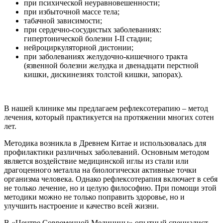
при психической неуравновешенности;
при избыточной массе тела;
табачной зависимости;
при сердечно-сосудистых заболеваниях:
гипертонической болезни I-II стадии;
нейроциркуляторной дистонии;
при заболеваниях желудочно-кишечного тракта
(язвенной болезни желудка и двенадцати перстной
кишки, дискинезиях толстой кишки, запорах).
В нашей клинике мы предлагаем рефлексотерапию – метод
лечения, который практикуется на протяжении многих сотен
лет.
Методика возникла в Древнем Китае и использовалась для
профилактики различных заболеваний. Основным методом
является воздействие медицинской иглы из стали или
драгоценного металла на биологически активные точки
организма человека. Однако рефлексотерапия включает в себя
не только лечение, но и целую философию. При помощи этой
методики можно не только поправить здоровье, но и
улучшить настроение и качество всей жизни.
В «Центре Современной Медицины» опытный специалист